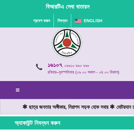
বিআরটিএ সেবা বাতায়ন
প্রবেশ করুন
নিবন্ধন
ENGLISH
১৬১০৭
, ০৯৬১০ ৯৯০ ৯৯৮
রবিবার–বৃহস্পতিবার (০৯.০০ সকাল - ০৪.০০ বিকাল)
ছাত্র জনতার অঙ্গীকার, নিরাপদ সড়ক হোক সবার
মোটরযান চাল
অ্যাকাউন্ট নিবন্ধন করুন