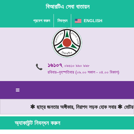
বিআরটিএ সেবা বাতায়ন
প্রবেশ করুন
নিবন্ধন
ENGLISH
১৬১০৭
, ০৯৬১০ ৯৯০ ৯৯৮
রবিবার–বৃহস্পতিবার (০৯.০০ সকাল - ০৪.০০ বিকাল)
ছাত্র জনতার অঙ্গীকার, নিরাপদ সড়ক হোক সবার
মোটরযা
অ্যাকাউন্ট নিবন্ধন করুন