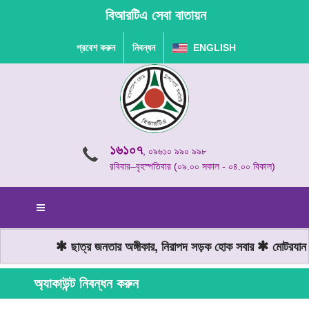
বিআরটিএ সেবা বাতায়ন
প্রবেশ করুন
নিবন্ধন
ENGLISH
১৬১০৭
, ০৯৬১০ ৯৯০ ৯৯৮
রবিবার–বৃহস্পতিবার (০৯.০০ সকাল - ০৪.০০ বিকাল)
ছাত্র জনতার অঙ্গীকার, নিরাপদ সড়ক হোক সবার
মোটরযান চা
অ্যাকাউন্ট নিবন্ধন করুন