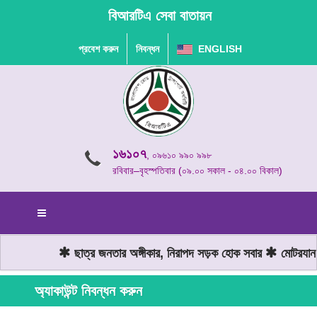
বিআরটিএ সেবা বাতায়ন
প্রবেশ করুন
নিবন্ধন
ENGLISH
১৬১০৭
, ০৯৬১০ ৯৯০ ৯৯৮
রবিবার–বৃহস্পতিবার (০৯.০০ সকাল - ০৪.০০ বিকাল)
ছাত্র জনতার অঙ্গীকার, নিরাপদ সড়ক হোক সবার
মোটরযান চ
অ্যাকাউন্ট নিবন্ধন করুন