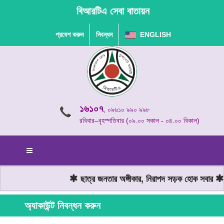
বিআরটিএ সেবা বাতায়ন
প্রবেশ করুন
নিবন্ধন
ENGLISH
১৬১০৭
, ০৯৬১০ ৯৯০ ৯৯৮
রবিবার–বৃহস্পতিবার (০৯.০০ সকাল - ০৪.০০ বিকাল)
ছাত্র জনতার অঙ্গীকার, নিরাপদ সড়ক হোক সবার
ম
অ্যাকাউন্ট নিবন্ধন করুন