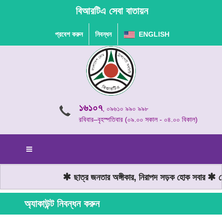
বিআরটিএ সেবা বাতায়ন
প্রবেশ করুন
নিবন্ধন
ENGLISH
১৬১০৭
, ০৯৬১০ ৯৯০ ৯৯৮
রবিবার–বৃহস্পতিবার (০৯.০০ সকাল - ০৪.০০ বিকাল)
ছাত্র জনতার অঙ্গীকার, নিরাপদ সড়ক হোক সবার
মোট
অ্যাকাউন্ট নিবন্ধন করুন