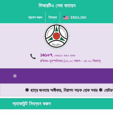
বিআরটিএ সেবা বাতায়ন
প্রবেশ করুন
নিবন্ধন
ENGLISH
১৬১০৭
, ০৯৬১০ ৯৯০ ৯৯৮
রবিবার–বৃহস্পতিবার (০৯.০০ সকাল - ০৪.০০ বিকাল)
ছাত্র জনতার অঙ্গীকার, নিরাপদ সড়ক হোক সবার
মোটরযান
অ্যাকাউন্ট নিবন্ধন করুন