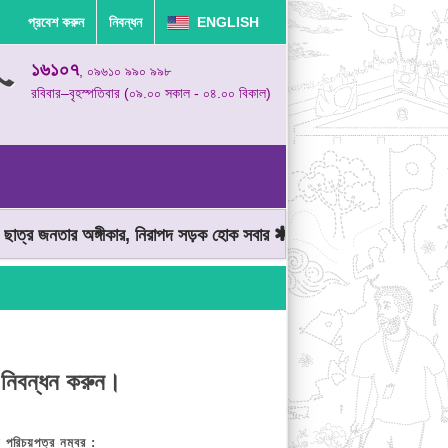
প্রবেশ করুন
নিবন্ধন
ENGLISH
১৬১০৭
, ০৯৬১০ ৯৯০ ৯৯৮
রবিবার–বৃহস্পতিবার (০৯.০০ সকাল - ০৪.০০ বিকাল)
্র জনতার অঙ্গীকার, নিরাপদ সড়ক হোক সবার
মোটরযান চালানোর সময় গতিসীম
 নিবন্ধন করুন।
় পরিচয়পত্র নম্বর :