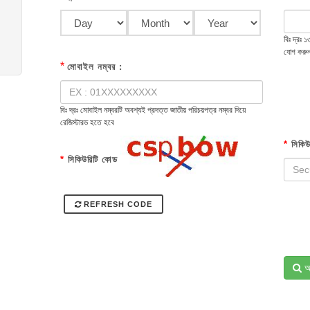
বিঃ দ্রঃ
যোগ করু
*
মোবাইল নম্বর :
বিঃ দ্রঃ মোবাইল নম্বরটি অবশ্যই প্রদত্ত জাতীয় পরিচয়পত্র নম্বর দিয়ে
রেজিস্টারড হতে হবে
*
সিকিউ
*
সিকিউরিটি কোড
REFRESH CODE
অ