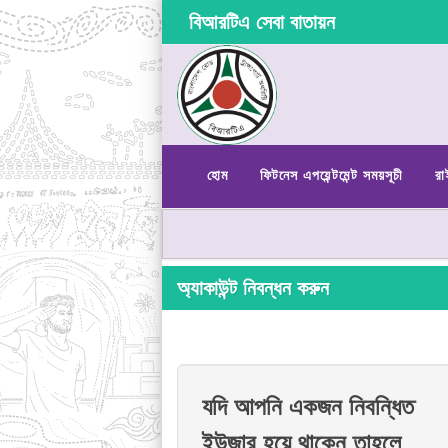
বিআরটিএ সেবা বাতায়ন
হোম
ফিটনেস এপয়েন্টমেন্ট সময়সূচী
রা
অ্যাকাউন্ট নিবন্ধন করুন
যদি আপনি একজন নিবন্ধিত
ইউজার হয়ে থাকেন তাহলে