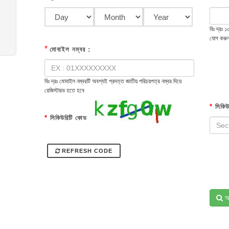
বিঃ দ্রঃ
যোগ করু
*
মোবাইল নম্বর :
বিঃ দ্রঃ মোবাইল নম্বরটি অবশ্যই প্রদত্ত জাতীয় পরিচয়পত্র নম্বর দিয়ে
রেজিস্টারড হতে হবে
*
সিকিউ
*
সিকিউরিটি কোড
REFRESH CODE
অ