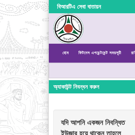
বিআরটিএ সেবা বাতায়ন
হোম
ফিটনেস এপয়েন্টমেন্ট সময়সূচী
রা
অ্যাকাউন্ট নিবন্ধন করুন
যদি আপনি একজন নিবন্ধিত
ইউজার হয়ে থাকেন তাহলে