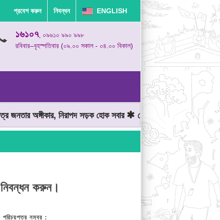
প্রবেশ করুন
নিবন্ধন
ENGLISH
১৬১০৭
, ০৯৬১০ ৯৯০ ৯৯৮
রবিবার–বৃহস্পতিবার (০৯.০০ সকাল - ০৪.০০ বিকাল)
 জনতার অঙ্গীকার, নিরাপদ সড়ক হোক সবার
মোটরযান চালানোর সময় গতিসীমা 
 নিবন্ধন করুন।
় পরিচয়পত্র নম্বর :