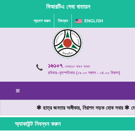
বিআরটিএ সেবা বাতায়ন
প্রবেশ করুন
নিবন্ধন
ENGLISH
১৬১০৭
, ০৯৬১০ ৯৯০ ৯৯৮
রবিবার–বৃহস্পতিবার (০৯.০০ সকাল - ০৪.০০ বিকাল)
ছাত্র জনতার অঙ্গীকার, নিরাপদ সড়ক হোক সবার
মোটর
অ্যাকাউন্ট নিবন্ধন করুন