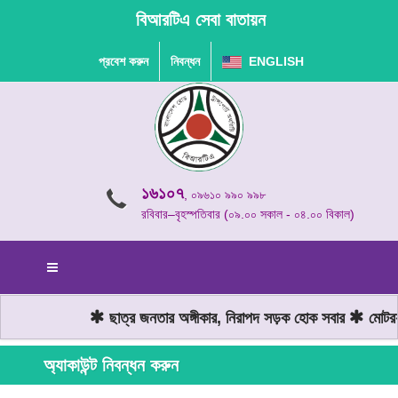
বিআরটিএ সেবা বাতায়ন
প্রবেশ করুন
নিবন্ধন
ENGLISH
১৬১০৭
, ০৯৬১০ ৯৯০ ৯৯৮
রবিবার–বৃহস্পতিবার (০৯.০০ সকাল - ০৪.০০ বিকাল)
ছাত্র জনতার অঙ্গীকার, নিরাপদ সড়ক হোক সবার
মোটরযান
অ্যাকাউন্ট নিবন্ধন করুন