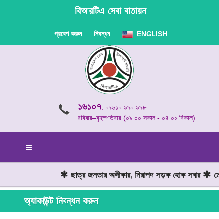
বিআরটিএ সেবা বাতায়ন
প্রবেশ করুন
নিবন্ধন
ENGLISH
১৬১০৭
, ০৯৬১০ ৯৯০ ৯৯৮
রবিবার–বৃহস্পতিবার (০৯.০০ সকাল - ০৪.০০ বিকাল)
ছাত্র জনতার অঙ্গীকার, নিরাপদ সড়ক হোক সবার
মোট
অ্যাকাউন্ট নিবন্ধন করুন