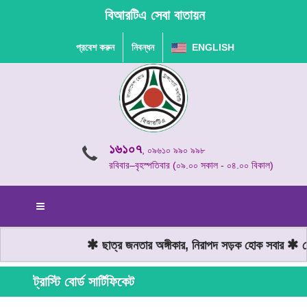
বিআরটিএ সেবা বাতায়ন
প্রবেশ করুন
নিবন্ধন
ENGLISH
১৬১০৭
, ০৯৬১০ ৯৯০ ৯৯৮
রবিবার–বৃহস্পতিবার (০৯.০০ সকাল - ০৪.০০ বিকাল)
ছাত্র জনতার অঙ্গীকার, নিরাপদ সড়ক হোক সবার
মো
ট্রাস্টি বোর্ড সার্টিফিকেট