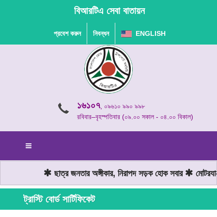
বিআরটিএ সেবা বাতায়ন
প্রবেশ করুন
নিবন্ধন
ENGLISH
১৬১০৭
, ০৯৬১০ ৯৯০ ৯৯৮
রবিবার–বৃহস্পতিবার (০৯.০০ সকাল - ০৪.০০ বিকাল)
ছাত্র জনতার অঙ্গীকার, নিরাপদ সড়ক হোক সবার
মোটরযান 
ট্রাস্টি বোর্ড সার্টিফিকেট