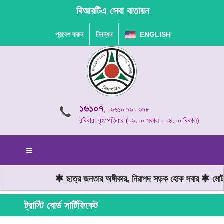
বিআরটিএ সেবা বাতায়ন
প্রবেশ করুন
নিবন্ধন
ENGLISH
১৬১০৭
, ০৯৬১০ ৯৯০ ৯৯৮
রবিবার–বৃহস্পতিবার (০৯.০০ সকাল - ০৪.০০ বিকাল)
ছাত্র জনতার অঙ্গীকার, নিরাপদ সড়ক হোক সবার
মোটরয
ট্রাস্টি বোর্ড সার্টিফিকেট