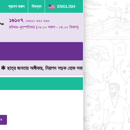
প্রবেশ করুন
নিবন্ধন
ENGLISH
১৬১০৭
, ০৯৬১০ ৯৯০ ৯৯৮
রবিবার–বৃহস্পতিবার (০৯.০০ সকাল - ০৪.০০ বিকাল)
ছাত্র জনতার অঙ্গীকার, নিরাপদ সড়ক হোক সবার
মোটরযান চালানোর সময় গত
ুন