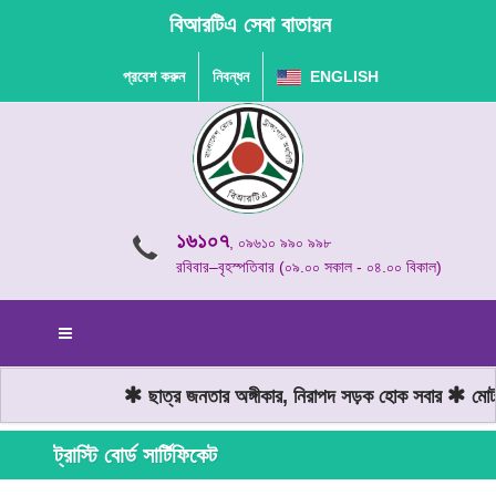
বিআরটিএ সেবা বাতায়ন
প্রবেশ করুন
নিবন্ধন
ENGLISH
১৬১০৭
, ০৯৬১০ ৯৯০ ৯৯৮
রবিবার–বৃহস্পতিবার (০৯.০০ সকাল - ০৪.০০ বিকাল)
ছাত্র জনতার অঙ্গীকার, নিরাপদ সড়ক হোক সবার
মোটরয
ট্রাস্টি বোর্ড সার্টিফিকেট