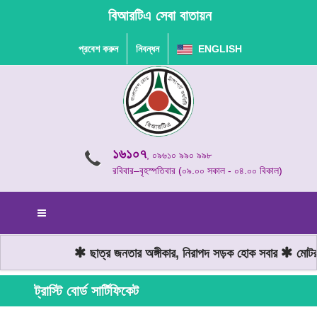
বিআরটিএ সেবা বাতায়ন
প্রবেশ করুন
নিবন্ধন
ENGLISH
১৬১০৭
, ০৯৬১০ ৯৯০ ৯৯৮
রবিবার–বৃহস্পতিবার (০৯.০০ সকাল - ০৪.০০ বিকাল)
ছাত্র জনতার অঙ্গীকার, নিরাপদ সড়ক হোক সবার
মোটরযা
ট্রাস্টি বোর্ড সার্টিফিকেট