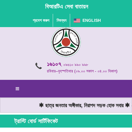
বিআরটিএ সেবা বাতায়ন
প্রবেশ করুন
নিবন্ধন
ENGLISH
১৬১০৭
, ০৯৬১০ ৯৯০ ৯৯৮
রবিবার–বৃহস্পতিবার (০৯.০০ সকাল - ০৪.০০ বিকাল)
ছাত্র জনতার অঙ্গীকার, নিরাপদ সড়ক হোক সবার
মো
ট্রাস্টি বোর্ড সার্টিফিকেট