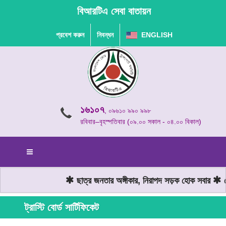
বিআরটিএ সেবা বাতায়ন
প্রবেশ করুন
নিবন্ধন
ENGLISH
১৬১০৭
, ০৯৬১০ ৯৯০ ৯৯৮
রবিবার–বৃহস্পতিবার (০৯.০০ সকাল - ০৪.০০ বিকাল)
ছাত্র জনতার অঙ্গীকার, নিরাপদ সড়ক হোক সবার
মো
ট্রাস্টি বোর্ড সার্টিফিকেট