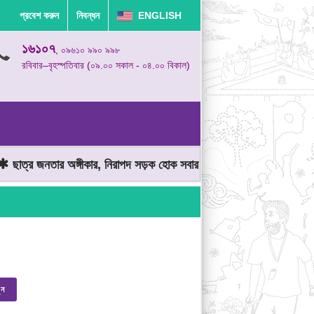
প্রবেশ করুন
নিবন্ধন
ENGLISH
১৬১০৭
, ০৯৬১০ ৯৯০ ৯৯৮
রবিবার–বৃহস্পতিবার (০৯.০০ সকাল - ০৪.০০ বিকাল)
ছাত্র জনতার অঙ্গীকার, নিরাপদ সড়ক হোক সবার
মোটরযান চালানোর সময় গতি
ুন