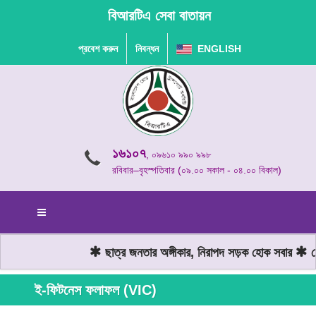
বিআরটিএ সেবা বাতায়ন
প্রবেশ করুন
নিবন্ধন
ENGLISH
১৬১০৭
, ০৯৬১০ ৯৯০ ৯৯৮
রবিবার–বৃহস্পতিবার (০৯.০০ সকাল - ০৪.০০ বিকাল)
ছাত্র জনতার অঙ্গীকার, নিরাপদ সড়ক হোক সবার
মো
ই-ফিটনেস ফলাফল (VIC)