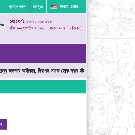
প্রবেশ করুন
নিবন্ধন
ENGLISH
১৬১০৭
, ০৯৬১০ ৯৯০ ৯৯৮
রবিবার–বৃহস্পতিবার (০৯.০০ সকাল - ০৪.০০ বিকাল)
র জনতার অঙ্গীকার, নিরাপদ সড়ক হোক সবার
মোটরযান চালানোর সময় গতিসীমা
ুন