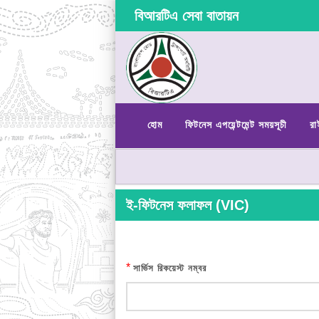
বিআরটিএ সেবা বাতায়ন
হোম
ফিটনেস এপয়েন্টমেন্ট সময়সূচী
রা
ই-ফিটনেস ফলাফল (VIC)
*
সার্ভিস রিকয়েস্ট নম্বর