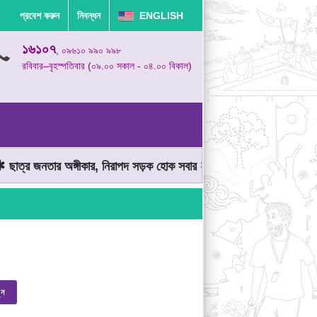
প্রবেশ করুন
নিবন্ধন
ENGLISH
১৬১০৭
, ০৯৬১০ ৯৯০ ৯৯৮
রবিবার–বৃহস্পতিবার (০৯.০০ সকাল - ০৪.০০ বিকাল)
াত্র জনতার অঙ্গীকার, নিরাপদ সড়ক হোক সবার
মোটরযান চালানোর সময় গতিস
ুন