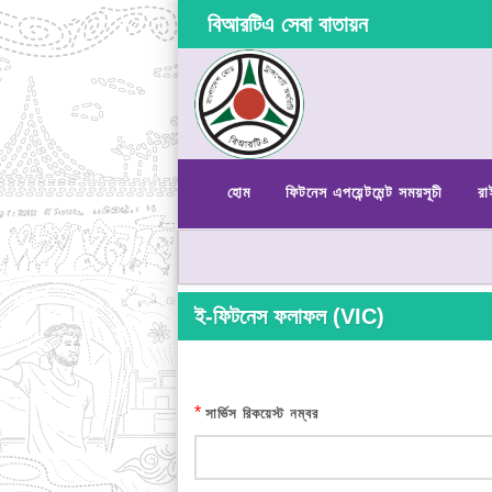
বিআরটিএ সেবা বাতায়ন
হোম
ফিটনেস এপয়েন্টমেন্ট সময়সূচী
রা
ই-ফিটনেস ফলাফল (VIC)
*
সার্ভিস রিকয়েস্ট নম্বর