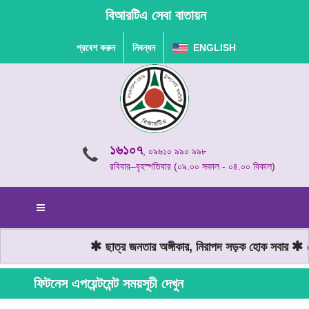
বিআরটিএ সেবা বাতায়ন
প্রবেশ করুন
নিবন্ধন
ENGLISH
১৬১০৭
, ০৯৬১০ ৯৯০ ৯৯৮
রবিবার–বৃহস্পতিবার (০৯.০০ সকাল - ০৪.০০ বিকাল)
ছাত্র জনতার অঙ্গীকার, নিরাপদ সড়ক হোক সবার
মো
ফিটনেস এপয়েন্টমেন্ট সময়সূচী দেখুন