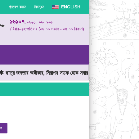
প্রবেশ করুন
নিবন্ধন
ENGLISH
১৬১০৭
, ০৯৬১০ ৯৯০ ৯৯৮
রবিবার–বৃহস্পতিবার (০৯.০০ সকাল - ০৪.০০ বিকাল)
ছাত্র জনতার অঙ্গীকার, নিরাপদ সড়ক হোক সবার
মোটরযান চালানোর সময় গতি
ুন