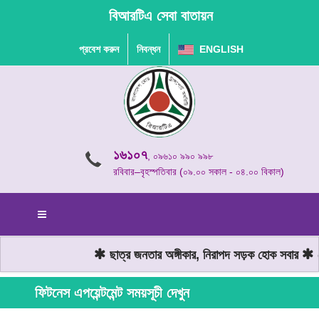
বিআরটিএ সেবা বাতায়ন
প্রবেশ করুন
নিবন্ধন
ENGLISH
১৬১০৭
, ০৯৬১০ ৯৯০ ৯৯৮
রবিবার–বৃহস্পতিবার (০৯.০০ সকাল - ০৪.০০ বিকাল)
ছাত্র জনতার অঙ্গীকার, নিরাপদ সড়ক হোক সবার
মো
ফিটনেস এপয়েন্টমেন্ট সময়সূচী দেখুন