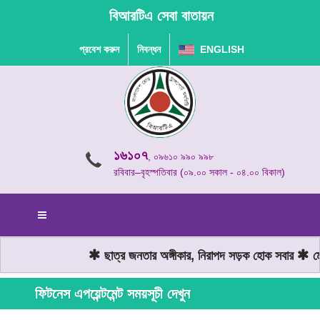
বিআরটিএ সেবা বাতায়ন
প্রবেশ করুন
নিবন্ধন
ENGLISH
১৬১০৭
, ০৯৬১০ ৯৯০ ৯৯৮
রবিবার–বৃহস্পতিবার (০৯.০০ সকাল - ০৪.০০ বিকাল)
ছাত্র জনতার অঙ্গীকার, নিরাপদ সড়ক হোক সবার
মোট
ফিটনেস এপয়েন্টমেন্ট সময়সূচী দেখুন