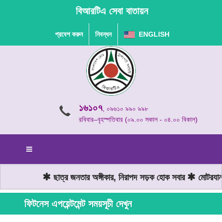
বিআরটিএ সেবা বাতায়ন
প্রবেশ করুন
নিবন্ধন
ENGLISH
১৬১০৭
, ০৯৬১০ ৯৯০ ৯৯৮
রবিবার–বৃহস্পতিবার (০৯.০০ সকাল - ০৪.০০ বিকাল)
ছাত্র জনতার অঙ্গীকার, নিরাপদ সড়ক হোক সবার
মোটরযান 
ফিটনেস এপয়েন্টমেন্ট সময়সূচী দেখুন