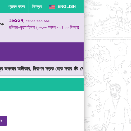
প্রবেশ করুন
নিবন্ধন
ENGLISH
১৬১০৭
, ০৯৬১০ ৯৯০ ৯৯৮
রবিবার–বৃহস্পতিবার (০৯.০০ সকাল - ০৪.০০ বিকাল)
 জনতার অঙ্গীকার, নিরাপদ সড়ক হোক সবার
মোটরযান চালানোর সময় গতিসীমা 
ুন