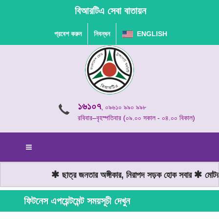
বিআরটিএ সেবা বাতায়ন
প্রবেশ করুন
নিবন্ধন
ENGLISH
১৬১০৭
, ০৯৬১০ ৯৯০ ৯৯৮
রবিবার–বৃহস্পতিবার (০৯.০০ সকাল - ০৪.০০ বিকাল)
ছাত্র জনতার অঙ্গীকার, নিরাপদ সড়ক হোক সবার
মোটরযা
ফিটনেস এপয়েন্টমেন্ট সময়সূচী দেখুন