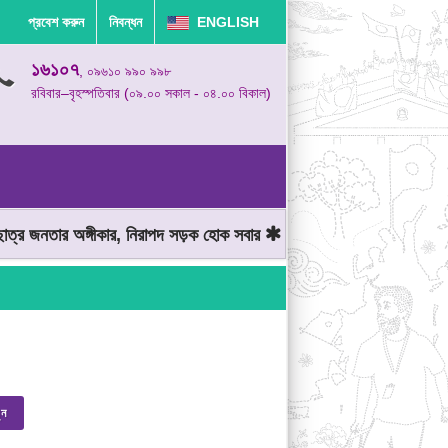
প্রবেশ করুন
নিবন্ধন
ENGLISH
১৬১০৭
, ০৯৬১০ ৯৯০ ৯৯৮
রবিবার–বৃহস্পতিবার (০৯.০০ সকাল - ০৪.০০ বিকাল)
্র জনতার অঙ্গীকার, নিরাপদ সড়ক হোক সবার
মোটরযান চালানোর সময় গতিসীমা
ুন