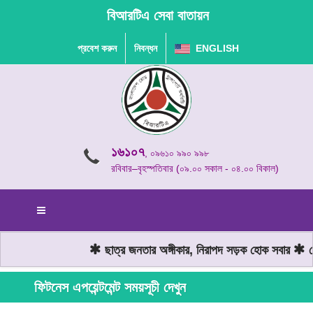
বিআরটিএ সেবা বাতায়ন
প্রবেশ করুন
নিবন্ধন
ENGLISH
১৬১০৭
, ০৯৬১০ ৯৯০ ৯৯৮
রবিবার–বৃহস্পতিবার (০৯.০০ সকাল - ০৪.০০ বিকাল)
ছাত্র জনতার অঙ্গীকার, নিরাপদ সড়ক হোক সবার
মো
ফিটনেস এপয়েন্টমেন্ট সময়সূচী দেখুন