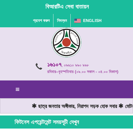
বিআরটিএ সেবা বাতায়ন
প্রবেশ করুন
নিবন্ধন
ENGLISH
১৬১০৭
, ০৯৬১০ ৯৯০ ৯৯৮
রবিবার–বৃহস্পতিবার (০৯.০০ সকাল - ০৪.০০ বিকাল)
ছাত্র জনতার অঙ্গীকার, নিরাপদ সড়ক হোক সবার
মোটরয
ফিটনেস এপয়েন্টমেন্ট সময়সূচী দেখুন