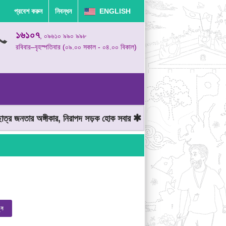
প্রবেশ করুন
নিবন্ধন
ENGLISH
১৬১০৭
, ০৯৬১০ ৯৯০ ৯৯৮
রবিবার–বৃহস্পতিবার (০৯.০০ সকাল - ০৪.০০ বিকাল)
র জনতার অঙ্গীকার, নিরাপদ সড়ক হোক সবার
মোটরযান চালানোর সময় গতিসীমা
ুন