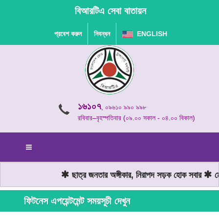
বিআরটিএ সেবা বাতায়ন
প্রবেশ করুন
নিবন্ধন
ENGLISH
১৬১০৭
, ০৯৬১০ ৯৯০ ৯৯৮
রবিবার–বৃহস্পতিবার (০৯.০০ সকাল - ০৪.০০ বিকাল)
ছাত্র জনতার অঙ্গীকার, নিরাপদ সড়ক হোক সবার
মোট
ফিটনেস এপয়েন্টমেন্ট সময়সূচী দেখুন