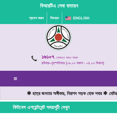
বিআরটিএ সেবা বাতায়ন
প্রবেশ করুন
নিবন্ধন
ENGLISH
১৬১০৭
, ০৯৬১০ ৯৯০ ৯৯৮
রবিবার–বৃহস্পতিবার (০৯.০০ সকাল - ০৪.০০ বিকাল)
ছাত্র জনতার অঙ্গীকার, নিরাপদ সড়ক হোক সবার
মোটরযা
ফিটনেস এপয়েন্টমেন্ট সময়সূচী দেখুন