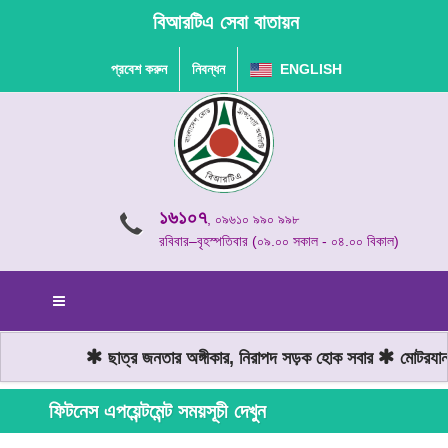
বিআরটিএ সেবা বাতায়ন
প্রবেশ করুন
নিবন্ধন
ENGLISH
১৬১০৭
, ০৯৬১০ ৯৯০ ৯৯৮
রবিবার–বৃহস্পতিবার (০৯.০০ সকাল - ০৪.০০ বিকাল)
ছাত্র জনতার অঙ্গীকার, নিরাপদ সড়ক হোক সবার
মোটরযান 
ফিটনেস এপয়েন্টমেন্ট সময়সূচী দেখুন