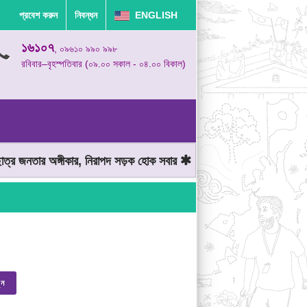
প্রবেশ করুন
নিবন্ধন
ENGLISH
১৬১০৭
, ০৯৬১০ ৯৯০ ৯৯৮
রবিবার–বৃহস্পতিবার (০৯.০০ সকাল - ০৪.০০ বিকাল)
র জনতার অঙ্গীকার, নিরাপদ সড়ক হোক সবার
মোটরযান চালানোর সময় গতিসীমা
ুন