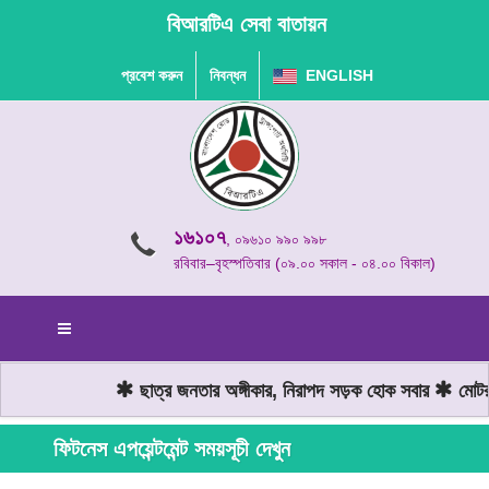
বিআরটিএ সেবা বাতায়ন
প্রবেশ করুন
নিবন্ধন
ENGLISH
১৬১০৭
, ০৯৬১০ ৯৯০ ৯৯৮
রবিবার–বৃহস্পতিবার (০৯.০০ সকাল - ০৪.০০ বিকাল)
ছাত্র জনতার অঙ্গীকার, নিরাপদ সড়ক হোক সবার
মোটরযা
ফিটনেস এপয়েন্টমেন্ট সময়সূচী দেখুন