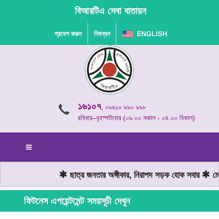
বিআরটিএ সেবা বাতায়ন
প্রবেশ করুন
নিবন্ধন
ENGLISH
১৬১০৭
, ০৯৬১০ ৯৯০ ৯৯৮
রবিবার–বৃহস্পতিবার (০৯.০০ সকাল - ০৪.০০ বিকাল)
ছাত্র জনতার অঙ্গীকার, নিরাপদ সড়ক হোক সবার
মোট
ফিটনেস এপয়েন্টমেন্ট সময়সূচী দেখুন