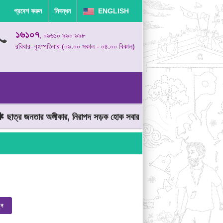
প্রবেশ করুন
নিবন্ধন
ENGLISH
১৬১০৭
, ০৯৬১০ ৯৯০ ৯৯৮
রবিবার–বৃহস্পতিবার (০৯.০০ সকাল - ০৪.০০ বিকাল)
াত্র জনতার অঙ্গীকার, নিরাপদ সড়ক হোক সবার
মোটরযান চালানোর সময় গতিস
ুন