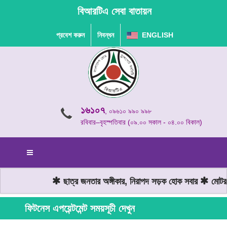
বিআরটিএ সেবা বাতায়ন
প্রবেশ করুন
নিবন্ধন
ENGLISH
১৬১০৭
, ০৯৬১০ ৯৯০ ৯৯৮
রবিবার–বৃহস্পতিবার (০৯.০০ সকাল - ০৪.০০ বিকাল)
ছাত্র জনতার অঙ্গীকার, নিরাপদ সড়ক হোক সবার
মোটরযা
ফিটনেস এপয়েন্টমেন্ট সময়সূচী দেখুন