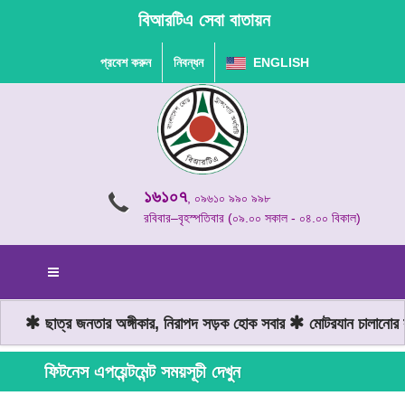
বিআরটিএ সেবা বাতায়ন
প্রবেশ করুন
নিবন্ধন
ENGLISH
১৬১০৭
, ০৯৬১০ ৯৯০ ৯৯৮
রবিবার–বৃহস্পতিবার (০৯.০০ সকাল - ০৪.০০ বিকাল)
ছাত্র জনতার অঙ্গীকার, নিরাপদ সড়ক হোক সবার
মোটরযান চালানোর স
ফিটনেস এপয়েন্টমেন্ট সময়সূচী দেখুন