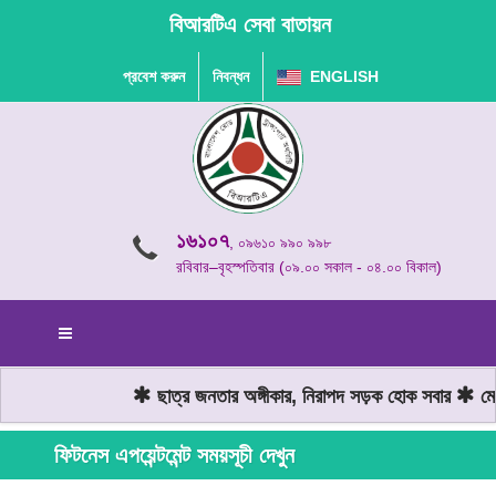
বিআরটিএ সেবা বাতায়ন
প্রবেশ করুন
নিবন্ধন
ENGLISH
১৬১০৭
, ০৯৬১০ ৯৯০ ৯৯৮
রবিবার–বৃহস্পতিবার (০৯.০০ সকাল - ০৪.০০ বিকাল)
ছাত্র জনতার অঙ্গীকার, নিরাপদ সড়ক হোক সবার
মোট
ফিটনেস এপয়েন্টমেন্ট সময়সূচী দেখুন