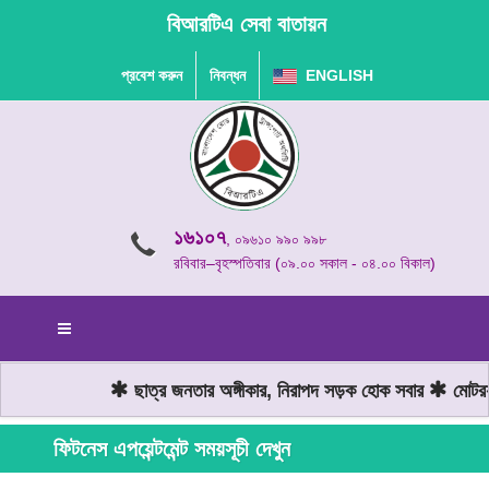
বিআরটিএ সেবা বাতায়ন
প্রবেশ করুন
নিবন্ধন
ENGLISH
১৬১০৭
, ০৯৬১০ ৯৯০ ৯৯৮
রবিবার–বৃহস্পতিবার (০৯.০০ সকাল - ০৪.০০ বিকাল)
ছাত্র জনতার অঙ্গীকার, নিরাপদ সড়ক হোক সবার
মোটরযা
ফিটনেস এপয়েন্টমেন্ট সময়সূচী দেখুন