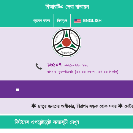
বিআরটিএ সেবা বাতায়ন
প্রবেশ করুন
নিবন্ধন
ENGLISH
১৬১০৭
, ০৯৬১০ ৯৯০ ৯৯৮
রবিবার–বৃহস্পতিবার (০৯.০০ সকাল - ০৪.০০ বিকাল)
ছাত্র জনতার অঙ্গীকার, নিরাপদ সড়ক হোক সবার
মোটরযা
ফিটনেস এপয়েন্টমেন্ট সময়সূচী দেখুন