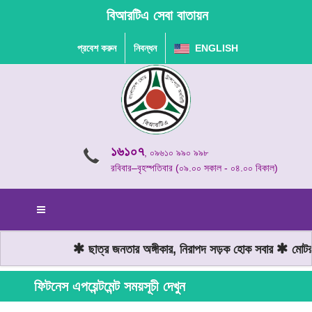
বিআরটিএ সেবা বাতায়ন
প্রবেশ করুন
নিবন্ধন
ENGLISH
১৬১০৭
, ০৯৬১০ ৯৯০ ৯৯৮
রবিবার–বৃহস্পতিবার (০৯.০০ সকাল - ০৪.০০ বিকাল)
ছাত্র জনতার অঙ্গীকার, নিরাপদ সড়ক হোক সবার
মোটরযা
ফিটনেস এপয়েন্টমেন্ট সময়সূচী দেখুন