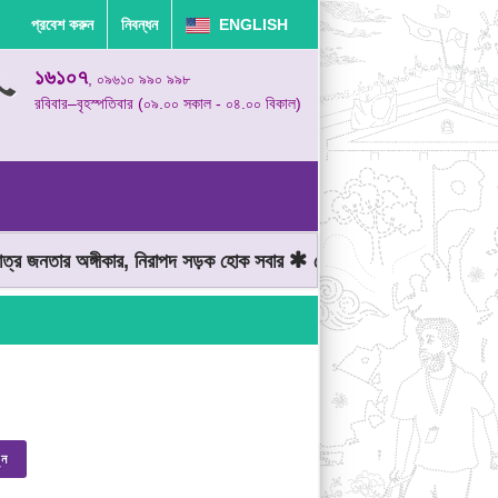
প্রবেশ করুন
নিবন্ধন
ENGLISH
১৬১০৭
, ০৯৬১০ ৯৯০ ৯৯৮
রবিবার–বৃহস্পতিবার (০৯.০০ সকাল - ০৪.০০ বিকাল)
র জনতার অঙ্গীকার, নিরাপদ সড়ক হোক সবার
মোটরযান চালানোর সময় গতিসীমা
ুন