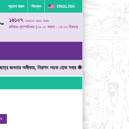
প্রবেশ করুন
নিবন্ধন
ENGLISH
১৬১০৭
, ০৯৬১০ ৯৯০ ৯৯৮
রবিবার–বৃহস্পতিবার (০৯.০০ সকাল - ০৪.০০ বিকাল)
্র জনতার অঙ্গীকার, নিরাপদ সড়ক হোক সবার
মোটরযান চালানোর সময় গতিসীম
ুন